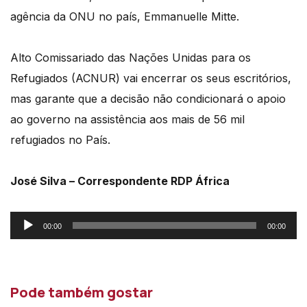
agência da ONU no país, Emmanuelle Mitte.
Alto Comissariado das Nações Unidas para os
Refugiados (ACNUR) vai encerrar os seus escritórios,
mas garante que a decisão não condicionará o apoio
ao governo na assistência aos mais de 56 mil
refugiados no País.
José Silva – Correspondente RDP África
Reprodutor
00:00
00:00
de
áudio
Pode também gostar