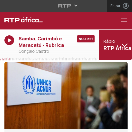
Entrar
Samba, Carimbó e
NO AR
Rádio
Maracatú - Rubrica
RTP África
Gonçalo Castro