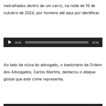
metralhados dentro de um carro, na noite de 19 de
outubro
de 2024, por homens até aqui por identificar.
Reprodutor
00:00
00:00
de
áudio
Ao lado da viúva do advogado, o bastonário
da Ordem
dos Advogados, Carlos Martins, destacou o ataque
global que este crime representa.