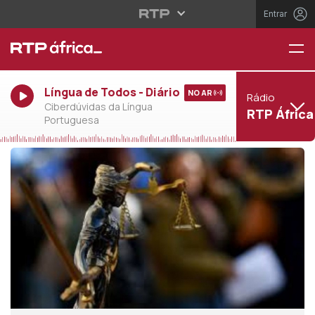
Entrar
Língua de Todos - Diário
NO AR
Rádio
Ciberdúvidas da Língua
RTP África
Portuguesa