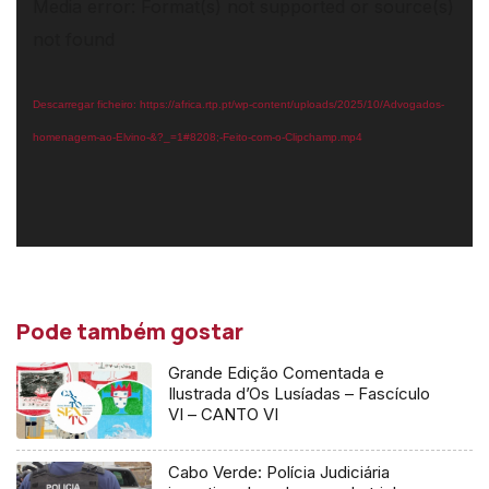
Reprodutor
Media error: Format(s) not supported or source(s)
de
not found
vídeo
Descarregar ficheiro: https://africa.rtp.pt/wp-content/uploads/2025/10/Advogados-
homenagem-ao-Elvino-&?_=1#8208;-Feito-com-o-Clipchamp.mp4
Pode também gostar
Grande Edição Comentada e
Ilustrada d’Os Lusíadas – Fascículo
VI – CANTO VI
Cabo Verde: Polícia Judiciária