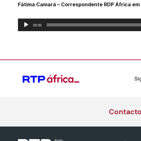
Fátima Camará – Correspondente RDP África em
Reprodutor
00:00
de
áudio
Si
Contact