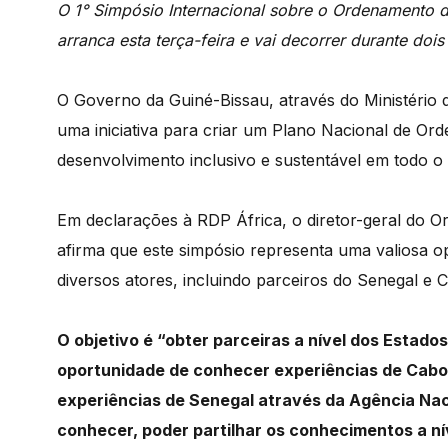
O 1° Simpósio Internacional sobre o Ordenamento do
arranca esta terça-feira e vai decorrer durante dois
O Governo da Guiné-Bissau, através do Ministério
uma iniciativa para criar um Plano Nacional de Or
desenvolvimento inclusivo e sustentável em todo o 
Em
declarações à RDP Á
frica,
o
diretor
-geral
do
O
afirma
que
este
simpósio
representa
uma
valiosa
o
diversos
atores,
incluindo
parceiros
do
Senegal
e
O objetivo é “obter
parceiras
a
nível
dos
Estados
oportunidade
de
conhecer
experiências
de
Cab
experiências
de
Senegal
através
da
Agência
Nac
conhecer,
poder
partilhar
os
conhecimentos
a
ní