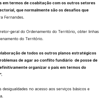
os
em
termos
de
coabitação
com
os
outros
setores
ectorial,
que
normalmente
são
os
desafios
que
ira Fernandes.
iretor
-geral
do
Ordenamento
do
Território,
obter
linhas
denamento
do
Território.
elaboração
de
todos
os
outros
planos
estratégicos
roblemas
de
agar
ao
conflito
fundiário de posse de
efinitivamente
organizar
o
país
em
termos
do
”.
s
desigualdades
no
acesso
aos
serviços
básicos
e
a.