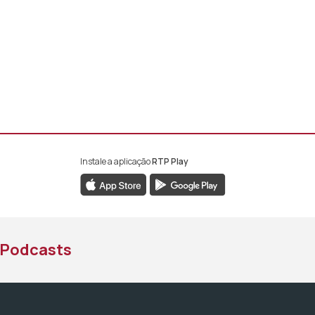
Instale a aplicação
RTP Play
book da RTP África
nstagram da RTP África
ao YouTube da RTP África
Podcasts