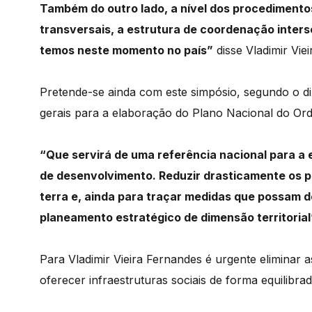
Também
do
outro
lado,
a
nível
dos
procediment
transversais,
a
estrutura
de
coordenação
inters
temos
neste
momento
no
país”
disse
Vladimir Vie
Pretende
-se
ainda
com
este
simpósio,
segundo
o
d
gerais
para
a
elaboração
do
Plano
Nacional
do
Or
“Que
servirá
de
uma
referência
nacional
para
a
de
desenvolvimento. R
eduzir
drasticamente
os
p
terra e
,
ainda
para
traçar
medidas
que
possam
d
planeamento
estratégico
de
dimensão
territorial
Para
Vladimir
Vieira
Fernandes
é
urgente
eliminar
a
oferecer
infraestruturas
sociais
de
forma
equilibrad