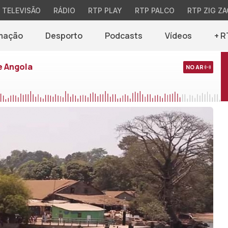
TELEVISÃO
RÁDIO
RTP PLAY
RTP PALCO
RTP ZIG ZA
mação
Desporto
Podcasts
Vídeos
+ R
e Angola
NO AR