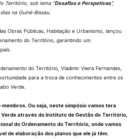
 Território, sob lema “
Desafios e Perspetivas
”,
 dias na Guiné-Bissau.
 das Obras Públicas, Habitação e Urbanismo, lançou
denamento do Território, garantindo um
país.
rdenamento
do
Território,
Vladimir
Vieira
Fernandes,
portunidade
para
a
troca
de
conhecimentos
entre
os
Cabo
Verde.
-membros. O
u
seja,
neste
simpósio
vamos ter
a
o
Verde
através
do
Instituto
de
Gestão
do
Território,
ional
do
Ordenamento
do
Território,
onde
vamos
vel
de
elaboração
dos
planos
que
ele
já t
êm.