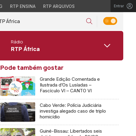
G
RTP ENSINA
RTP ARQUIVOS
Entrar
TP África
Rádio
RTP África
Pode também gostar
Grande Edição Comentada e
Ilustrada d’Os Lusíadas –
Fascículo VI – CANTO VI
Cabo Verde: Polícia Judiciária
investiga alegado caso de triplo
homicídio
Guiné-Bissau: Libertados seis