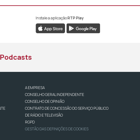
Instale a aplicação
RTP Play
book da RTP África
nstagram da RTP África
ao YouTube da RTP África
Podcasts
A EMPRESA
CONSELHO GERAL INDEPENDENTE
CONSELHO DE OPINIÃO
NTE
CONTRATO DE CONCESSÃO DO SERVIÇO PÚBLICO
DE RÁDIO E TELEVISÃO
RGPD
GESTÃO DAS DEFINIÇÕES DE COOKIES