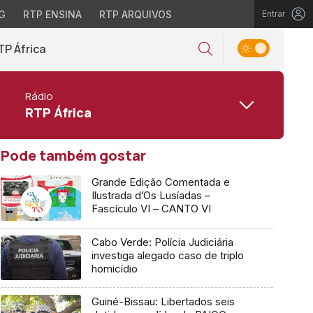
G
RTP ENSINA
RTP ARQUIVOS
Entrar
TP África
Rádio
RTP África
Pode também gostar
Grande Edição Comentada e
Ilustrada d’Os Lusíadas –
Fascículo VI – CANTO VI
Cabo Verde: Polícia Judiciária
investiga alegado caso de triplo
homicídio
Guiné-Bissau: Libertados seis