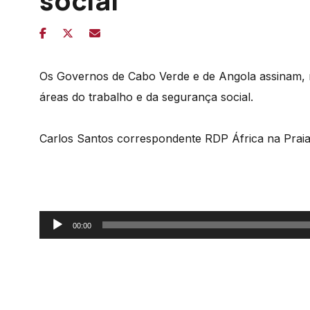
social
Os Governos de Cabo Verde e de Angola assinam, 
áreas do trabalho e da segurança social.
Carlos Santos correspondente RDP África na Prai
Reprodutor
00:00
de
áudio