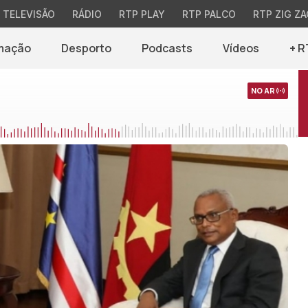
TELEVISÃO
RÁDIO
RTP PLAY
RTP PALCO
RTP ZIG ZA
mação
Desporto
Podcasts
Vídeos
+ R
NO AR