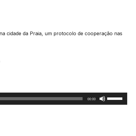
na cidade da Praia, um protocolo de cooperação nas
a
Use
00:00
as
setas
cima/baixo
para