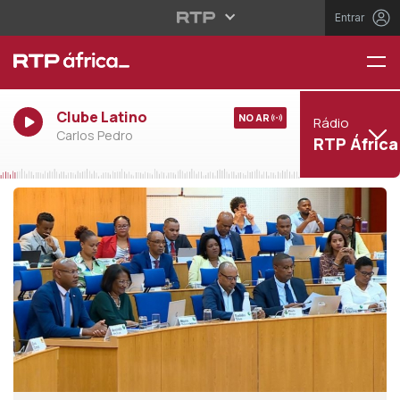
Entrar
Clube Latino
NO AR
Rádio
Carlos Pedro
RTP África