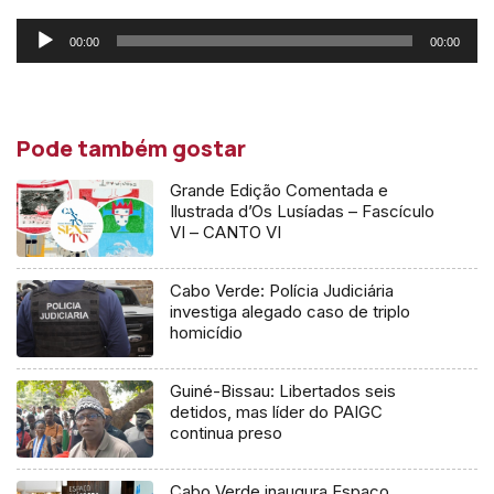
Reprodutor
00:00
00:00
de
áudio
Pode também gostar
Grande Edição Comentada e
Ilustrada d’Os Lusíadas – Fascículo
VI – CANTO VI
Cabo Verde: Polícia Judiciária
investiga alegado caso de triplo
homicídio
Guiné-Bissau: Libertados seis
detidos, mas líder do PAIGC
continua preso
Cabo Verde inaugura Espaço