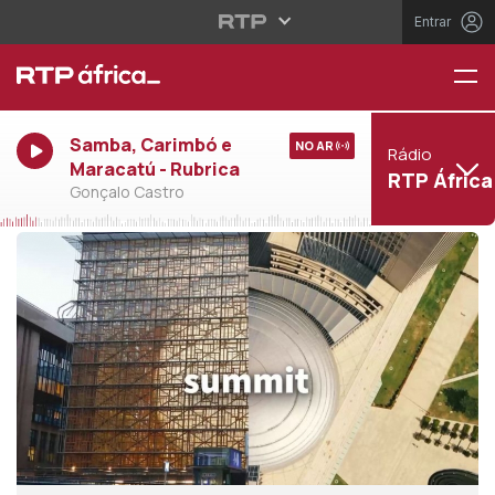
Entrar
Samba, Carimbó e
NO AR
Rádio
Maracatú - Rubrica
RTP África
Gonçalo Castro