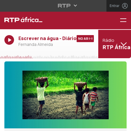
Entrar
Escrever na água - Diário
NO AR
Rádio
Fernanda Almeida
RTP África