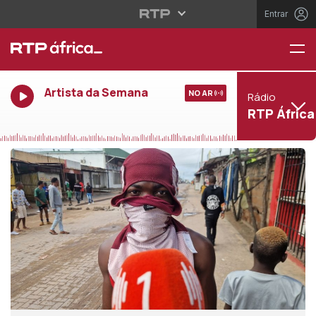
Entrar
Artista da Semana
NO AR
Rádio
RTP África