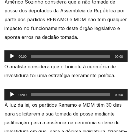
Américo Sozinho considera que a não tomada de
posse dos deputados da Assembleia da República por
parte dos partidos RENAMO e MDM não tem qualquer
impacto no funcionamento deste órgão legislativo e
aponta erros na decisão tomada.
Reprodutor
00:00
00:00
de
O analista considera que o boicote à cerimónia de
áudio
investidura foi uma estratégia meramente política.
Reprodutor
00:00
00:00
de
À luz da lei, os partidos Renamo e MDM têm 30 dias
áudio
para solicitarem a sua tomada de posse mediante
justificação para a ausência na cerimónia solene de
investidura em que, para a décima legislatura, fizeram-