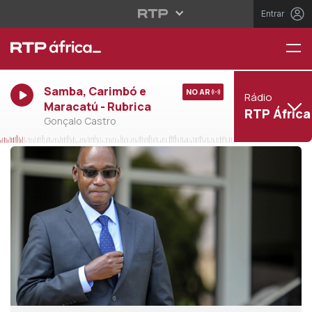
Entrar
Samba, Carimbó e
NO AR
Rádio
Maracatú - Rubrica
RTP África
Gonçalo Castro