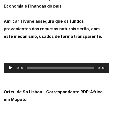
Economia e Finanças do país.
Amílcar Tivane assegura que os fundos
provenientes dos recursos naturais serão, com
este mecanismo, usados de forma transparente.
Reprodutor
00:00
00:00
de
áudio
Orfeu de Sá Lisboa – Correspondente RDP-África
em Maputo