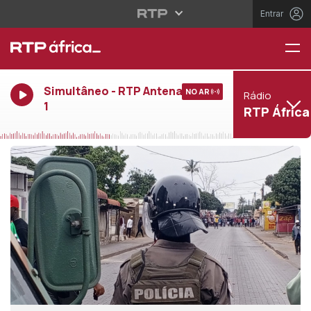
Entrar
Simultâneo - RTP Antena
NO AR
Rádio
1
RTP África