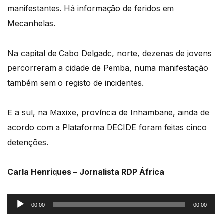
manifestantes. Há informação de feridos em
Mecanhelas.
Na capital de Cabo Delgado, norte, dezenas de jovens
percorreram a cidade de Pemba, numa manifestação
também sem o registo de incidentes.
E a sul, na Maxixe, província de Inhambane, ainda de
acordo com a Plataforma DECIDE foram feitas cinco
detenções.
Carla Henriques – Jornalista RDP África
Reprodutor
00:00
00:00
de