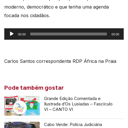
moderno, democrático e que tenha uma agenda
focada nos cidadãos.
Reprodutor
00:00
00:00
de
áudio
Carlos Santos correspondente RDP África na Praia
Pode também gostar
Grande Edição Comentada e
Ilustrada d’Os Lusíadas – Fascículo
VI – CANTO VI
Cabo Verde: Polícia Judiciária