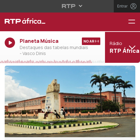
Entrar
Planeta Música
NO AR
Rádio
Destaques das tabelas mundiais
RTP África
- Vasco Dinis