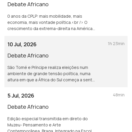
Debate Africano
0 anos da CPLP: mais mobilidade, mais
economia, mais vontade política.<br /> O
crescimento da extrema-direita na América
Latina e os afrodescendentes.
10 Jul, 2026
1h 23min
Debate Africano
São Tomé e Príncipe realiza eleições num
ambiente de grande tensão política, numa
altura em que a África do Sul começa a sentir
as consequências da xenófobia.
5 Jul, 2026
48min
Debate Africano
Edição especial transmitida em direto do
Muzeu- Pensamento e Arte
Contemporânea, Braga, Integrado na Escola