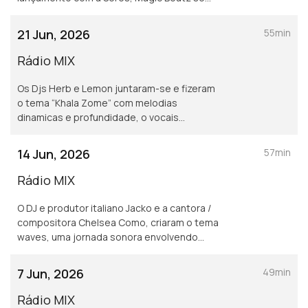
junta a um nome conhecido da casa: Ayah
Tlhanyane e criaram o tema Evayi
21 Jun, 2026
55min
Rádio MIX
Os Djs Herb e Lemon juntaram-se e fizeram
o tema “Khala Zome” com melodias
dinamicas e profundidade, o vocais
cativantes do vocalista Mbuso
14 Jun, 2026
57min
Rádio MIX
O DJ e produtor italiano Jacko e a cantora /
compositora Chelsea Como, criaram o tema
waves, uma jornada sonora envolvendo
instrumentais espaçosos e ondulações
nítidas.
7 Jun, 2026
49min
Rádio MIX