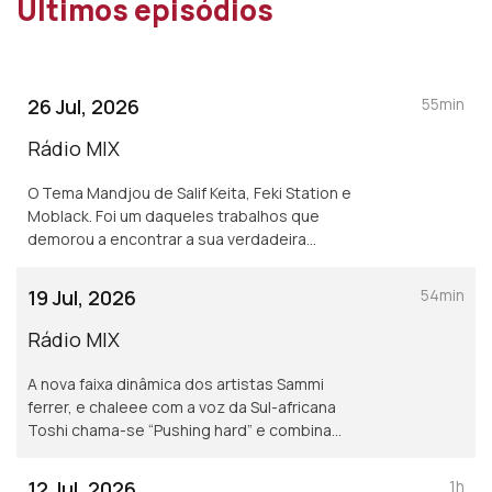
Últimos episódios
26 Jul, 2026
55min
Rádio MIX
O Tema Mandjou de Salif Keita, Feki Station e
Moblack. Foi um daqueles trabalhos que
demorou a encontrar a sua verdadeira
identidade.
19 Jul, 2026
54min
Rádio MIX
A nova faixa dinâmica dos artistas Sammi
ferrer, e chaleee com a voz da Sul-africana
Toshi chama-se “Pushing hard” e combina
perfeitamente instrumentais sensuais com
modulações sofisticadas.
12 Jul, 2026
1h