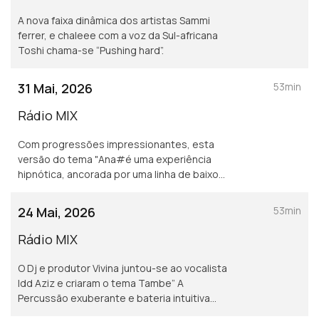
A nova faixa dinâmica dos artistas Sammi
ferrer, e chaleee com a voz da Sul-africana
Toshi chama-se “Pushing hard”.
31 Mai, 2026
53min
Rádio MIX
Com progressões impressionantes, esta
versão do tema "Ana#é uma experiência
hipnótica, ancorada por uma linha de baixo
estável e acentuada por sintetizadores
arejados e tons quentes que irradiam
24 Mai, 2026
53min
movimento e a vontade
Rádio MIX
O Dj e produtor Vivina juntou-se ao vocalista
Idd Aziz e criaram o tema Tambe” A
Percussão exuberante e bateria intuitiva
permeiam a música enquanto sintetizadores