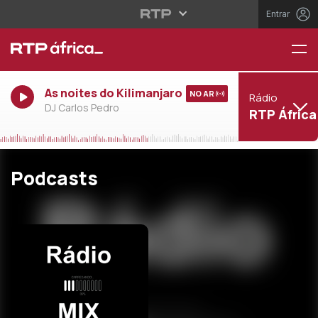
Entrar
As noites do Kilimanjaro
NO AR
Rádio
DJ Carlos Pedro
RTP África
Podcasts