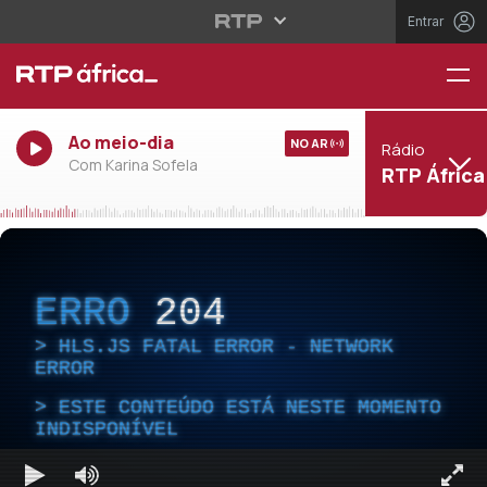
Entrar
Ao meio-dia
NO AR
Rádio
Com Karina Sofela
RTP África
ERRO
204
HLS.JS FATAL ERROR - NETWORK
ERROR
ESTE CONTEÚDO ESTÁ NESTE MOMENTO
INDISPONÍVEL