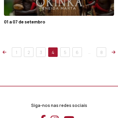
01 a 07 de setembro
Anterior
P
…
1
2
3
4
5
6
8
Siga-nos nas redes sociais