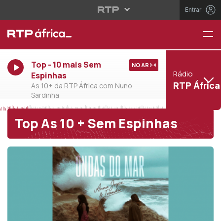
Entrar
Top - 10 mais Sem
NO AR
Rádio
Espinhas
RTP África
As 10+ da RTP África com Nuno
Sardinha
Top As 10 + Sem Espinhas