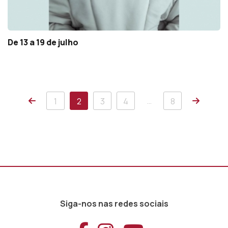
De 13 a 19 de julho
Anterior
Próxim
…
1
2
3
4
8
Siga-nos nas redes sociais