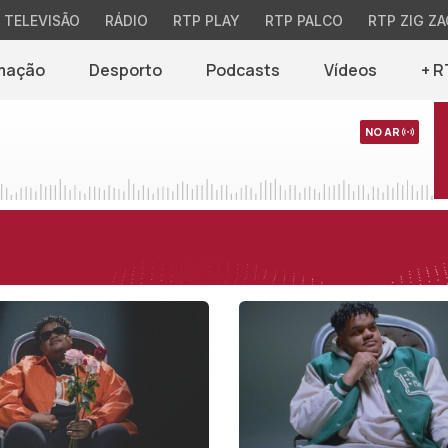
TELEVISÃO
RÁDIO
RTP PLAY
RTP PALCO
RTP ZIG ZA
mação
Desporto
Podcasts
Vídeos
+ R
NO AR