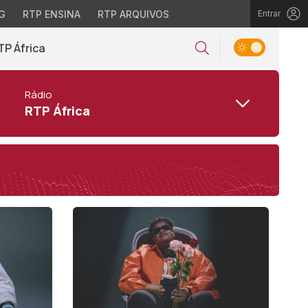
G
RTP ENSINA
RTP ARQUIVOS
Entrar
TP África
Rádio
RTP África