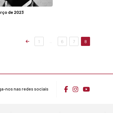
arço de 2023
Anterior
…
1
6
7
8
Aceder ao Face
Aceder ao I
Aceder 
ga-nos nas redes sociais