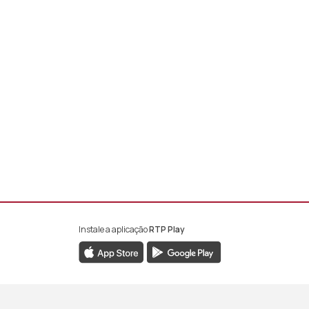
Instale a aplicação
RTP Play
book da RTP África
nstagram da RTP África
ao YouTube da RTP África