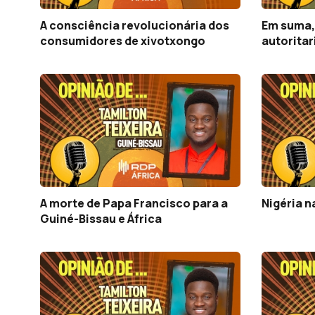
A consciência revolucionária dos
Em suma,
consumidores de xivotxongo
autoritar
A morte de Papa Francisco para a
Nigéria n
Guiné-Bissau e África