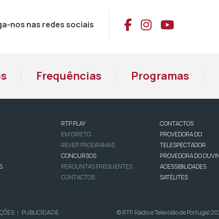
Aceder ao Face
Aceder ao I
Aceder 
ga-nos nas redes sociais
os
Frequências
Programas
RTP PLAY
CONTACTOS
EM DIRETO
PROVEDORA DO
REVER PROGRAMAS
TELESPECTADOR
CONCURSOS
PROVEDORA DO OUVI
S
PERGUNTAS FREQUENTES
ACESSIBILIDADES
CONTACTOS
SATÉLITES
IÇÕES
PUBLICIDADE
© RTP, Rádio e Televisão de Portugal 2
|