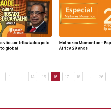
 vão ser tributados pelo
Melhores Momentos – Esp
to global
África 29 anos
Anterior
…
…
1
14
15
16
17
18
26