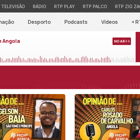
TELEVISÃO
RÁDIO
RTP PLAY
RTP PALCO
RTP ZIG ZA
mação
Desporto
Podcasts
Vídeos
+ R
e Angola
NO AR