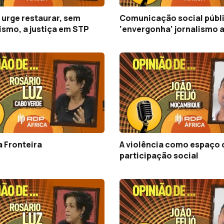
 urge restaurar, sem
Comunicação social públ
ismo, a justiça em STP
‘envergonha’ jornalismo 
a Fronteira
A violência como espaço 
participação social