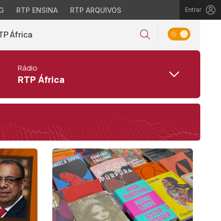
G
RTP ENSINA
RTP ARQUIVOS
Entrar
TP África
Rádio
RTP África