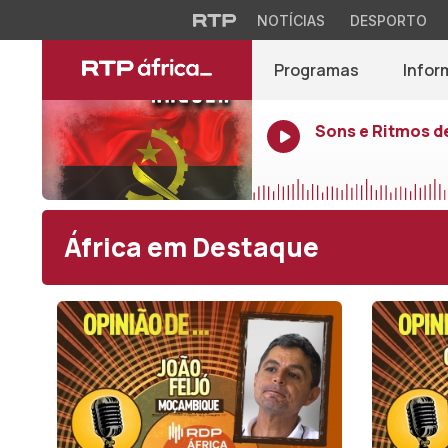
NOTÍCIAS
DESPORTO
Programas
Infor
Sons e Ritmos d
África em Destaque