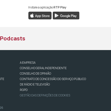
Instale a aplicação
RTP Play
book da RTP África
nstagram da RTP África
ao YouTube da RTP África
Podcasts
A EMPRESA
CONSELHO GERAL INDEPENDENTE
CONSELHO DE OPINIÃO
NTE
CONTRATO DE CONCESSÃO DO SERVIÇO PÚBLICO
DE RÁDIO E TELEVISÃO
RGPD
GESTÃO DAS DEFINIÇÕES DE COOKIES
026