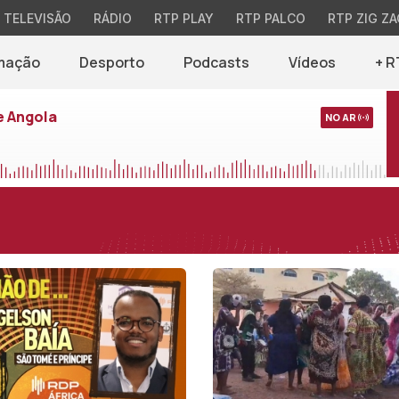
TELEVISÃO
RÁDIO
RTP PLAY
RTP PALCO
RTP ZIG ZA
mação
Desporto
Podcasts
Vídeos
+ R
e Angola
NO AR