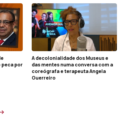
de
A decolonialidade dos Museus e
ó peca por
das mentes numa conversa com a
coreógrafa e terapeuta Angela
Guerreiro
Próxima