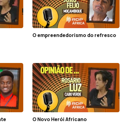
O empreendedorismo do refresco
nte
O Novo Herói Africano