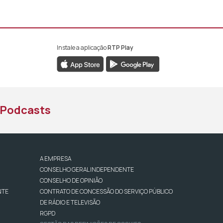
Instale a aplicação
RTP Play
book da RTP África
nstagram da RTP África
ao YouTube da RTP África
Podcasts
A EMPRESA
CONSELHO GERAL INDEPENDENTE
CONSELHO DE OPINIÃO
NTE
CONTRATO DE CONCESSÃO DO SERVIÇO PÚBLICO
DE RÁDIO E TELEVISÃO
RGPD