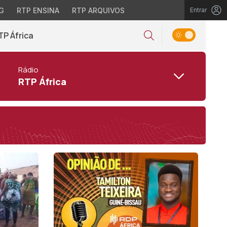
G
RTP ENSINA
RTP ARQUIVOS
Entrar
TP África
Rádio
RTP África