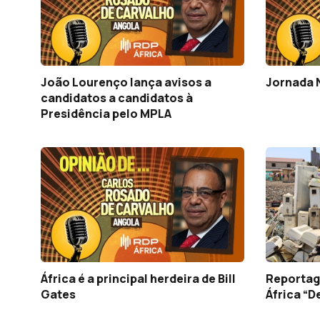
João Lourenço lança avisos a
Jornada 
candidatos a candidatos à
Presidência pelo MPLA
África é a principal herdeira de Bill
Reportag
Gates
África “D