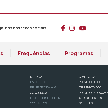
Aceder ao Face
Aceder ao I
Aceder 
ga-nos nas redes sociais
os
Frequências
Programas
RTP PLAY
CONTACTOS
EM DIRETO
PROVEDORA DO
REVER PROGRAMAS
TELESPECTADOR
CONCURSOS
PROVEDORA DO OUVI
S
PERGUNTAS FREQUENTES
ACESSIBILIDADES
CONTACTOS
SATÉLITES