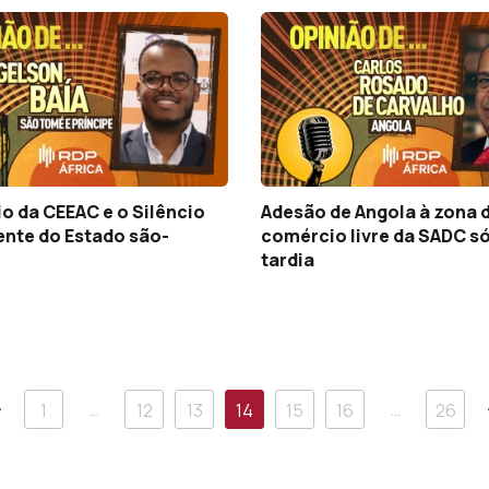
io da CEEAC e o Silêncio
Adesão de Angola à zona 
nte do Estado são-
comércio livre da SADC s
tardia
Anterior
…
…
1
12
13
14
15
16
26