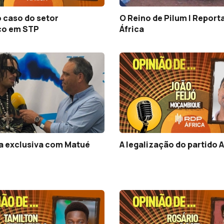
 caso do setor
O Reino de Pilum | Repor
co em STP
África
ta exclusiva com Matué
A legalização do partido 