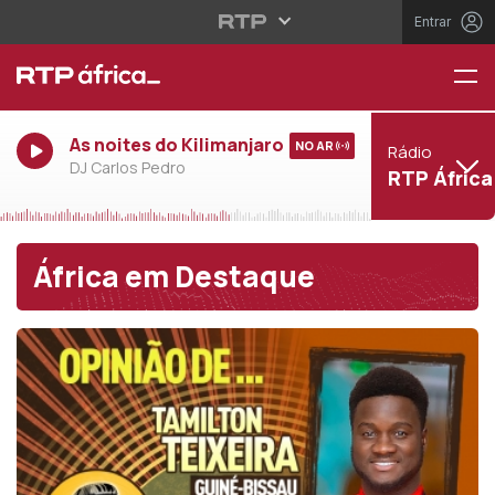
Entrar
As noites do Kilimanjaro
NO AR
Rádio
DJ Carlos Pedro
RTP África
África em Destaque