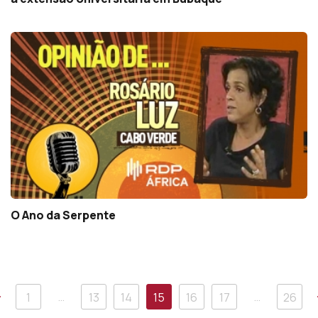
O Ano da Serpente
Anterior
…
…
1
13
14
15
16
17
26