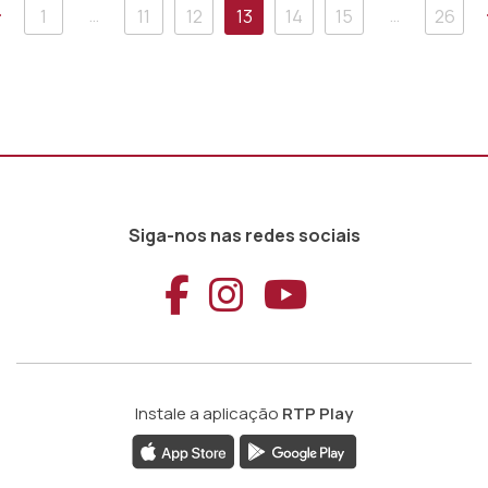
Anterior
…
…
1
11
12
13
14
15
26
Siga-nos nas redes sociais
Aceder ao Faceb
Aceder ao Ins
Aceder ao
Instale a aplicação
RTP Play