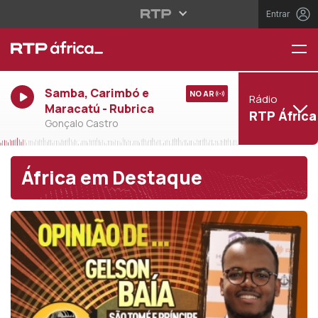
Entrar
Samba, Carimbó e
NO AR
Rádio
Maracatú - Rubrica
RTP África
Gonçalo Castro
África em Destaque