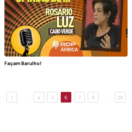
Façam Barulho!
Anterior
…
…
1
4
5
6
7
8
26