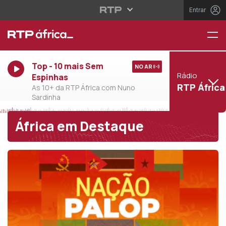
Entrar
Top - 10 mais Sem
NO AR
Rádio
Espinhas
RTP África
As 10+ da RTP África com Nuno
Sardinha
África em Destaque