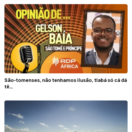
São-tomenses, não tenhamos ilusão, tlabá só cá dá
tê…