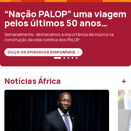
iagem
A violência em Cabo
s…
Delgado mudou de pa
nos últimos anos
ica na
Segundo o investigador Tomás Queface, os ata
indiscriminados passaram a dirigir-se contra co
muçulmanas
JÁ DISPONÍVEL
+
Notícias África