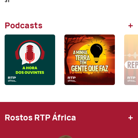
31
+
Podcasts
+
Rostos RTP África