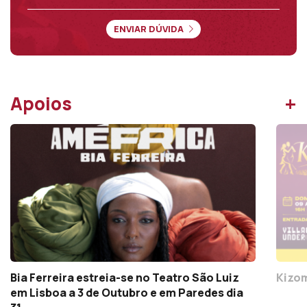
ENVIAR DÚVIDA
+
Apoios
Bia Ferreira estreia-se no Teatro São Luiz
Kizom
em Lisboa a 3 de Outubro e em Paredes dia