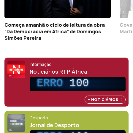
Começa amanhã o ciclo de leitura da obra
Gover
“Da Democracia em África” de Domingos
Marti
Simões Pereira
Informação
Noticiários RTP África
ERRO
100
+ NOTICIÁRIOS
Desporto
Jornal de Desporto