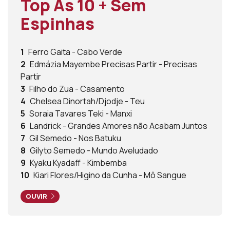
Top As 10 + Sem
Espinhas
1
Ferro Gaita - Cabo Verde
2
Edmázia Mayembe Precisas Partir - Precisas
Partir
3
Filho do Zua - Casamento
4
Chelsea Dinortah/Djodje - Teu
5
Soraia Tavares Teki - Manxi
6
Landrick - Grandes Amores não Acabam Juntos
7
Gil Semedo - Nos Batuku
8
Gilyto Semedo - Mundo Aveludado
9
Kyaku Kyadaff - Kimbemba
10
Kiari Flores/Higino da Cunha - Mô Sangue
OUVIR