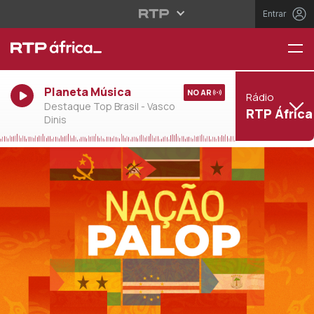
Entrar
Planeta Música
NO AR
Rádio
Destaque Top Brasil - Vasco
RTP África
Dinis