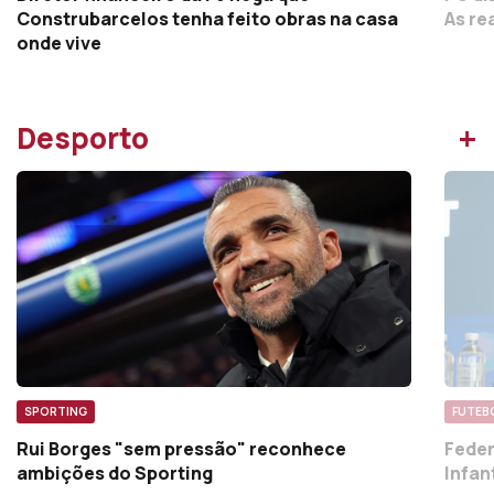
PS di
Diretor financeiro da PJ nega que
As re
Construbarcelos tenha feito obras na casa
onde vive
+
Desporto
SPORTING
FUTEB
Rui Borges "sem pressão" reconhece
Feder
ambições do Sporting
Infan