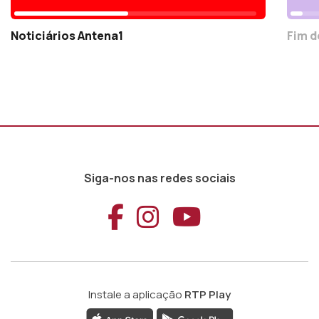
Noticiários Antena1
Fim d
Siga-nos nas redes sociais
Aceder ao Faceb
Aceder ao Ins
Aceder ao
Instale a aplicação
RTP Play