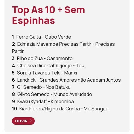
Top As 10 + Sem
Espinhas
1
Ferro Gaita - Cabo Verde
2
Edmázia Mayembe Precisas Partir - Precisas
Partir
3
Filho do Zua - Casamento
4
Chelsea Dinortah/Djodje - Teu
5
Soraia Tavares Teki - Manxi
6
Landrick - Grandes Amores não Acabam Juntos
7
Gil Semedo - Nos Batuku
8
Gilyto Semedo - Mundo Aveludado
9
Kyaku Kyadaff - Kimbemba
10
Kiari Flores/Higino da Cunha - Mô Sangue
OUVIR