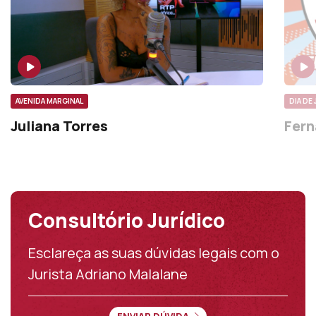
AVENIDA MARGINAL
DIA DE
Juliana Torres
Fern
Consultório Jurídico
Esclareça as suas dúvidas legais com o
Jurista Adriano Malalane
ENVIAR DÚVIDA