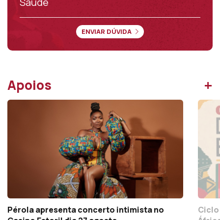
Saúde
ENVIAR DÚVIDA
+
Apoios
Pérola apresenta concerto intimista no
Ciclo