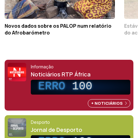
Novos dados sobre os PALOP num relatório
Estáv
do Afrobarómetro
do ac
Informação
Noticiários RTP África
ERRO
100
+ NOTICIÁRIOS
Desporto
Jornal de Desporto