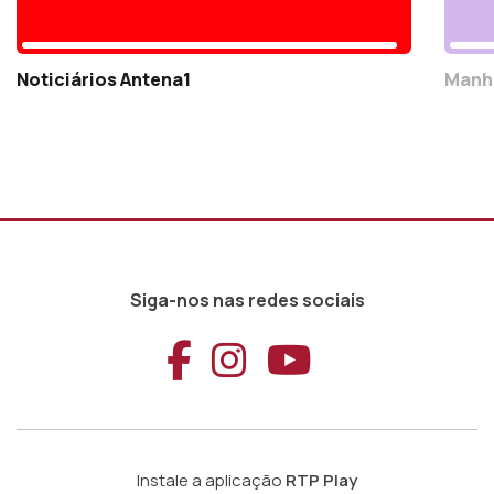
Noticiários Antena1
Manh
Siga-nos nas redes sociais
Aceder ao Faceb
Aceder ao Ins
Aceder ao
Instale a aplicação
RTP Play