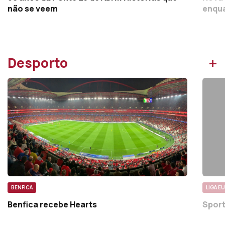
não se veem
enqua
+
Desporto
BENFICA
LIGA E
Benfica recebe Hearts
Sport