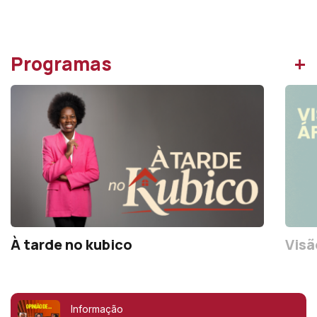
+
Programas
À tarde no kubico
Visã
Informação