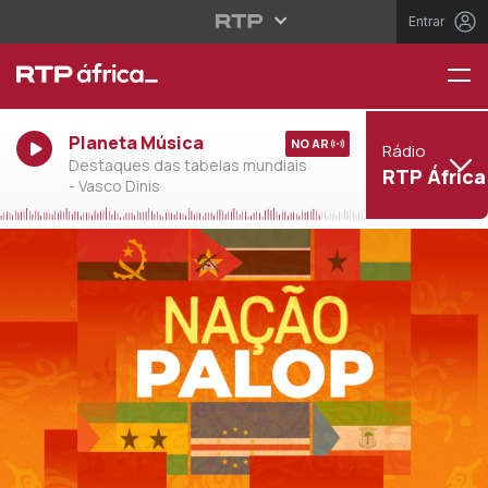
Entrar
Planeta Música
NO AR
Rádio
Destaques das tabelas mundiais
RTP África
- Vasco Dinis