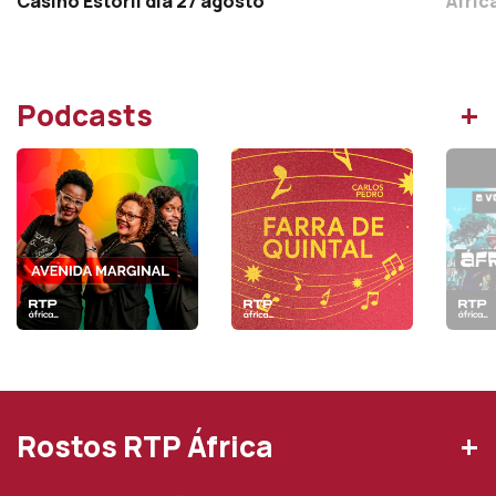
Casino Estoril dia 27 agosto
Áfric
+
Podcasts
+
Rostos RTP África