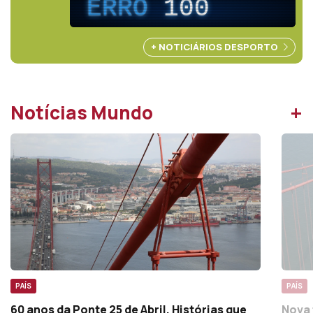
ERRO
100
+ NOTICIÁRIOS DESPORTO
+
Notícias Mundo
PAÍS
PAÍS
60 anos da Ponte 25 de Abril. Histórias que
Nova 