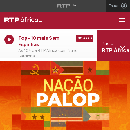
Entrar
Top - 10 mais Sem
NO AR
Rádio
Espinhas
RTP África
As 10+ da RTP África com Nuno
Sardinha