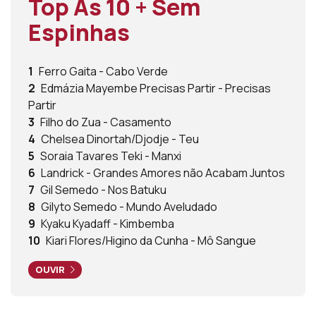
Top As 10 + Sem
Espinhas
1
Ferro Gaita - Cabo Verde
2
Edmázia Mayembe Precisas Partir - Precisas
Partir
3
Filho do Zua - Casamento
4
Chelsea Dinortah/Djodje - Teu
5
Soraia Tavares Teki - Manxi
6
Landrick - Grandes Amores não Acabam Juntos
7
Gil Semedo - Nos Batuku
8
Gilyto Semedo - Mundo Aveludado
9
Kyaku Kyadaff - Kimbemba
10
Kiari Flores/Higino da Cunha - Mô Sangue
OUVIR