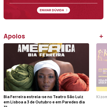
ENVIAR DÚVIDA
+
Apoios
Bia Ferreira estreia-se no Teatro São Luiz
Kizom
em Lisboa a 3 de Outubro e em Paredes dia