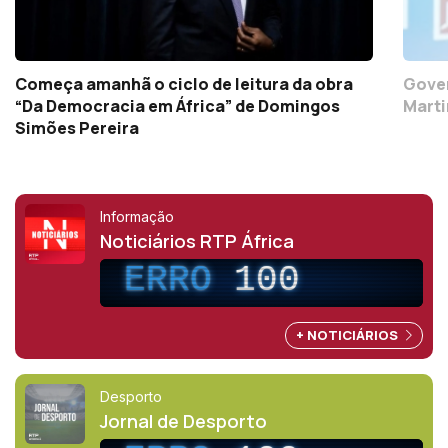
Começa amanhã o ciclo de leitura da obra
Gover
“Da Democracia em África” de Domingos
Marti
Simões Pereira
Informação
Noticiários RTP África
ERRO
100
+ NOTICIÁRIOS
Desporto
Jornal de Desporto