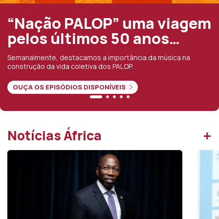
“Nação PALOP” uma viagem
pelos últimos 50 anos…
emanalmente, destacamos a importância da música na
onstrução da vida coletiva dos PALOP.
OUÇA OS EPISÓDIOS DISPONÍVEIS
+
Notícias África