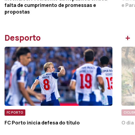
falta de cumprimento de promessas e
e Par
propostas
+
Desporto
FC PORTO
CICLI
FC Porto inicia defesa do título
O dia