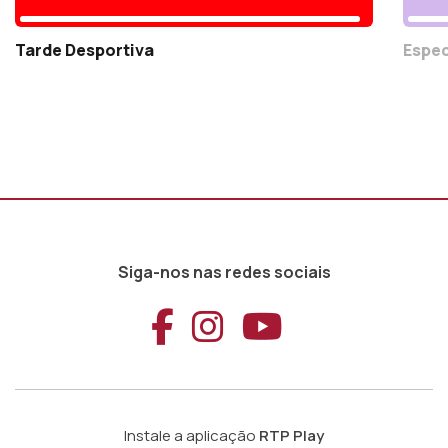
Tarde Desportiva
Espec
Siga-nos nas redes sociais
Aceder ao Faceb
Aceder ao Ins
Aceder ao
Instale a aplicação
RTP Play