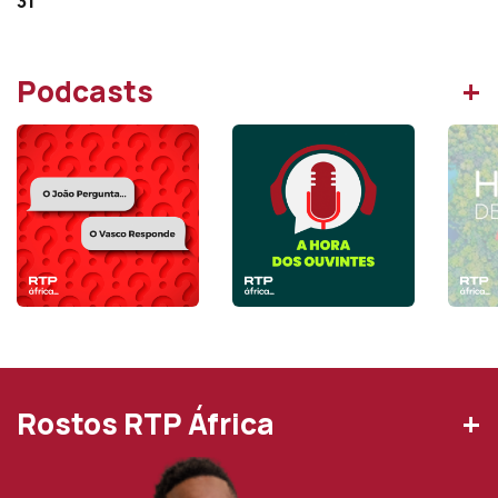
31
+
Podcasts
+
Rostos RTP África