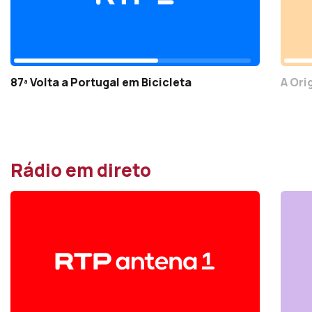
87ª Volta a Portugal em Bicicleta
A Ori
Rádio em direto