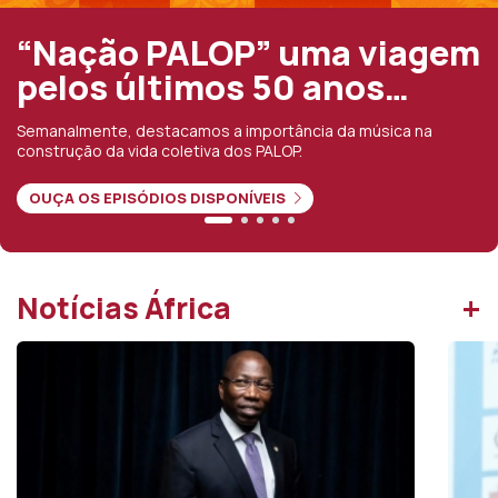
 PALOP” uma viagem
A viol
ltimos 50 anos…
Delgad
nos úl
stacamos a importância da música na
a coletiva dos PALOP.
Segundo o inves
indiscriminados
DIOS DISPONÍVEIS
muçulmanas
JÁ DISPONÍVE
+
Notícias África