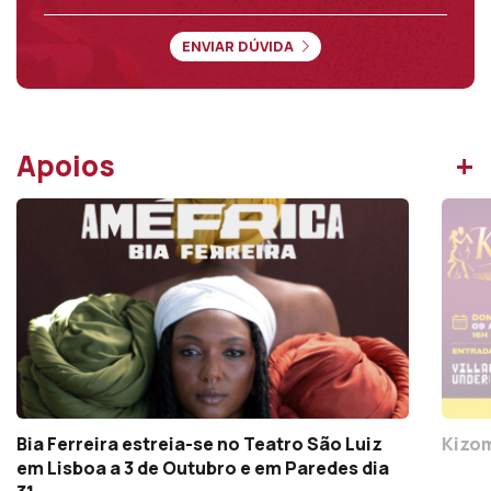
ENVIAR DÚVIDA
+
Apoios
Bia Ferreira estreia-se no Teatro São Luiz
Kizom
em Lisboa a 3 de Outubro e em Paredes dia