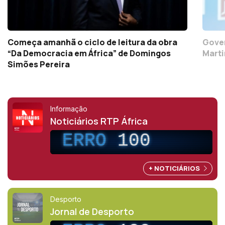
Começa amanhã o ciclo de leitura da obra
Gover
“Da Democracia em África” de Domingos
Marti
Simões Pereira
Informação
Noticiários RTP África
ERRO
100
+ NOTICIÁRIOS
Desporto
Jornal de Desporto