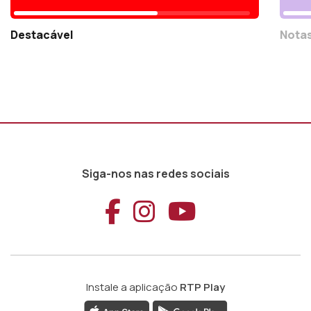
Destacável
Notas
Siga-nos nas redes sociais
Aceder ao Faceb
Aceder ao Ins
Aceder ao
Instale a aplicação
RTP Play