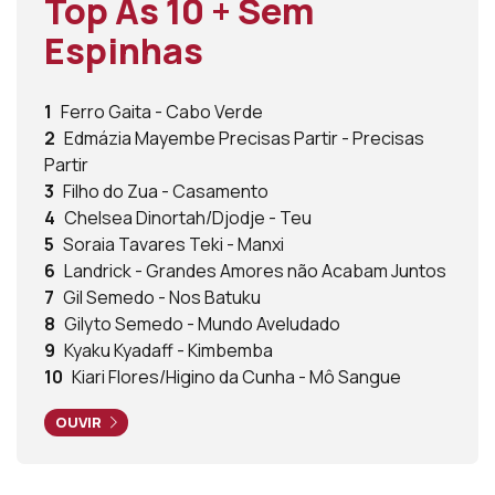
Top As 10 + Sem
Espinhas
1
Ferro Gaita - Cabo Verde
2
Edmázia Mayembe Precisas Partir - Precisas
Partir
3
Filho do Zua - Casamento
4
Chelsea Dinortah/Djodje - Teu
5
Soraia Tavares Teki - Manxi
6
Landrick - Grandes Amores não Acabam Juntos
7
Gil Semedo - Nos Batuku
8
Gilyto Semedo - Mundo Aveludado
9
Kyaku Kyadaff - Kimbemba
10
Kiari Flores/Higino da Cunha - Mô Sangue
OUVIR