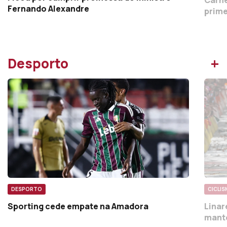
Carne
Fernando Alexandre
prime
+
Desporto
DESPORTO
CICLI
Sporting cede empate na Amadora
Linar
mant