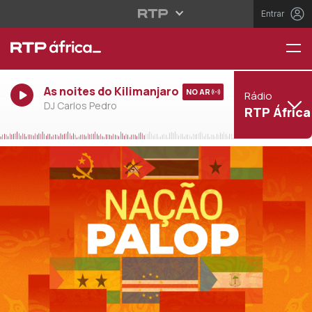
Entrar
As noites do Kilimanjaro
NO AR
Rádio
DJ Carlos Pedro
RTP África