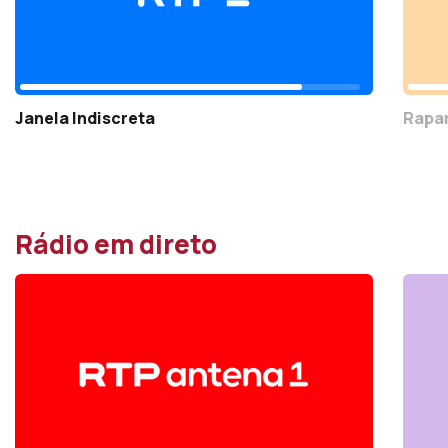
Janela Indiscreta
Rapar
Rádio em direto